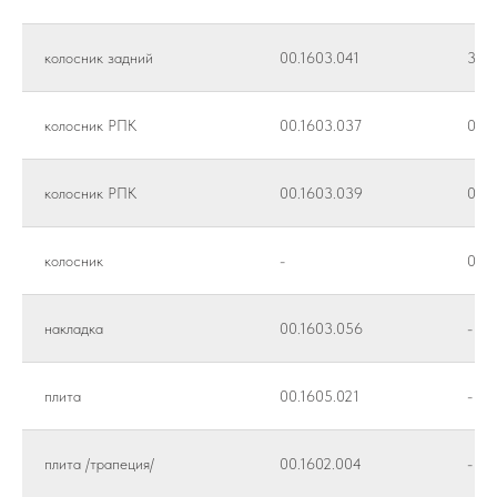
колосник задний
00.1603.041
398
колосник РПК
00.1603.037
0-40
колосник РПК
00.1603.039
0-40
колосник
-
0-40
накладка
00.1603.056
-
плита
00.1605.021
-
плита /трапеция/
00.1602.004
-