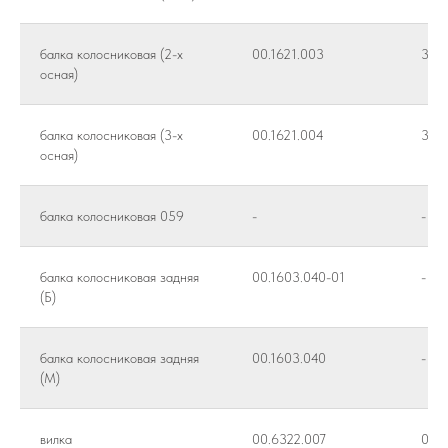
балка колосниковая (2-х
00.1621.003
336
осная)
балка колосниковая (3-х
00.1621.004
336
осная)
балка колосниковая 059
-
-
балка колосниковая задняя
00.1603.040-01
-
(Б)
балка колосниковая задняя
00.1603.040
-
(М)
вилка
00.6322.007
0-40