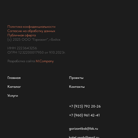
Политика конфиденциальности
Согласие на обработку данных
Публичная оферта
(с) 2025 ООО "Горизонт", г.Бийск
ИНН 2223643256
ОГРН 1232200017950 от 9.10.2023г.
Разработка сайта
M.Company
Главная
Проекты
Каталог
Контакты
Услуги
+7 (923) 792 20-26
+7 (960) 961 42-41
gorizontbsk@bk.ru
kotel.snab@mail.ru