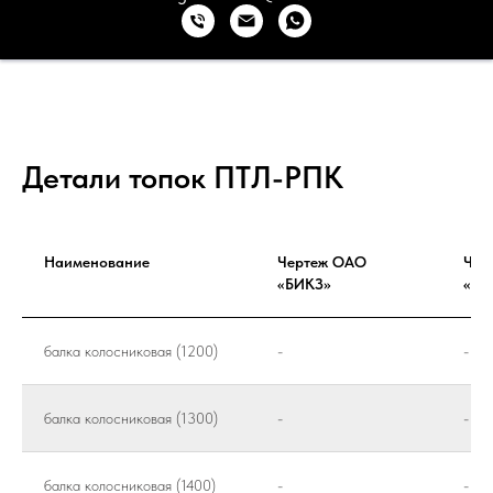
Детали топок ПТЛ-РПК
Наименование
Чертеж ОАО
Чер
«БИКЗ»
«КЛ
балка колосниковая (1200)
-
-
балка колосниковая (1300)
-
-
балка колосниковая (1400)
-
-