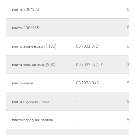
плита 200*930
-
0-5
плита 200*965
-
0-5
плита зольниковая (1100)
00.7032.072
504.
плита зольниковая (900)
00.7032.072-01
378.
плита левая
00.7036.043
504.
плита передняя левая
-
504.
плита передняя правая
-
504.